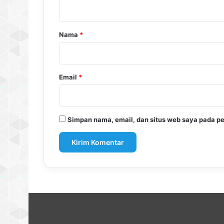
t
a
r
Nama
*
*
Email
*
Simpan nama, email, dan situs web saya pada pe