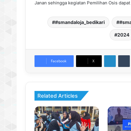
Janan sehingga kegiatan Pemilihan Osis dapat
#smandaloja_bedikari
#sma
2024
LinkedIn
Facebook
X
Related Articles