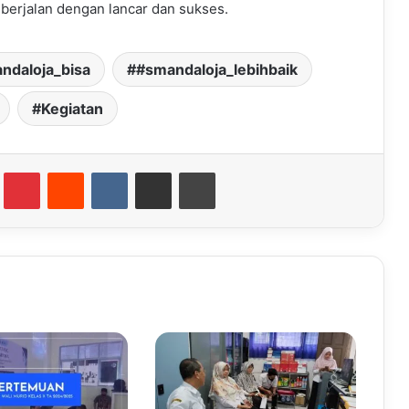
 berjalan dengan lancar dan sukses.
ndaloja_bisa
#smandaloja_lebihbaik
Kegiatan
Tumblr
Pinterest
Reddit
VKontakte
Share via Email
Print