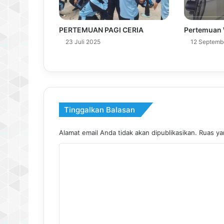
PERTEMUAN PAGI CERIA
Pertemuan W
23 Juli 2025
12 Septemb
Tinggalkan Balasan
Alamat email Anda tidak akan dipublikasikan.
Ruas ya
K
o
m
e
n