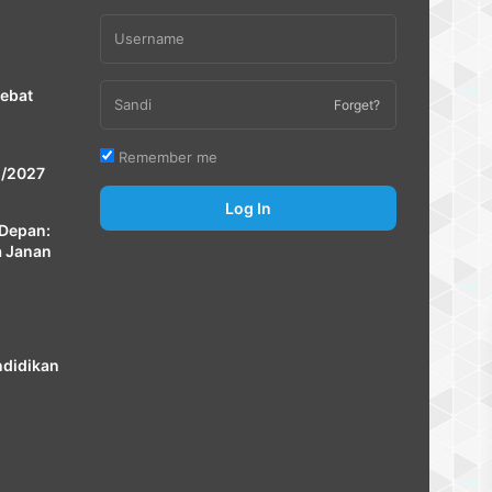
Debat
Forget?
Remember me
 /2027
Log In
Depan:
a Janan
ndidikan