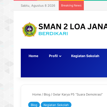
Sabtu, Agustus 8 2026
Breaking News
Home
Profil
Kegiatan Sekolah
Switch skin
Home
/
Blog
/
Gelar Karya P5 “Suara Demokrasi”
Blog
Kegiatan Sekolah