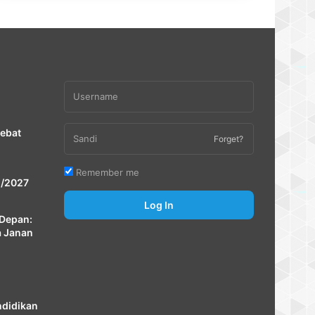
Debat
Forget?
Remember me
 /2027
Log In
Depan:
a Janan
ndidikan