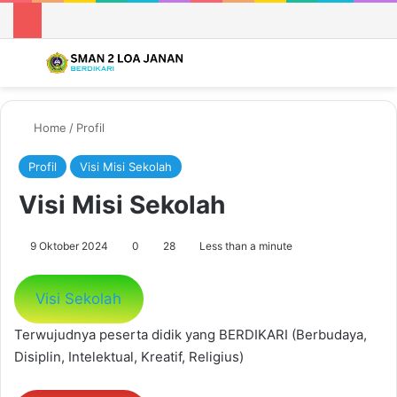
Menu
Se
Home
/
Profil
Profil
Visi Misi Sekolah
Visi Misi Sekolah
9 Oktober 2024
0
28
Less than a minute
Visi Sekolah
Terwujudnya peserta didik yang BERDIKARI (Berbudaya,
Disiplin, Intelektual, Kreatif, Religius)