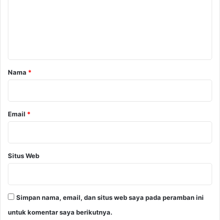
e
n
t
a
r
Nama
*
*
Email
*
Situs Web
Simpan nama, email, dan situs web saya pada peramban ini
untuk komentar saya berikutnya.