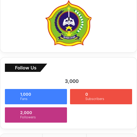
u
k
:
Follow Us
3,000
1,000
0
Fans
Subscribers
2,000
Followers