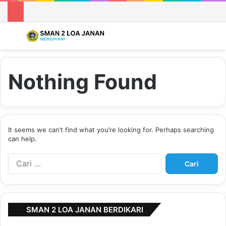
Menu
S
Nothing Found
It seems we can’t find what you’re looking for. Perhaps searching
can help.
C
a
r
i
u
SMAN 2 LOA JANAN BERDIKARI
n
t