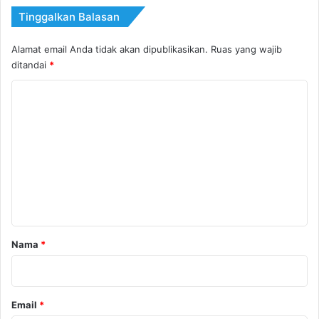
Tinggalkan Balasan
Alamat email Anda tidak akan dipublikasikan.
Ruas yang wajib
ditandai
*
K
o
m
e
n
t
a
r
Nama
*
*
Email
*