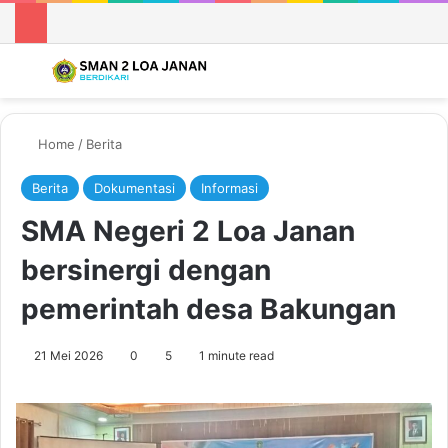
Menu
Se
Home
/
Berita
Berita
Dokumentasi
Informasi
SMA Negeri 2 Loa Janan
bersinergi dengan
pemerintah desa Bakungan
21 Mei 2026
0
5
1 minute read