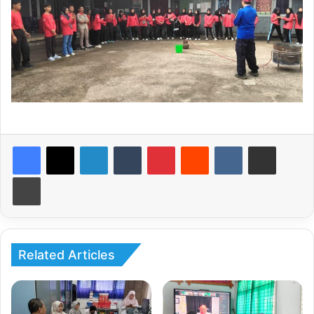
LinkedIn
Tumblr
Pinterest
Reddit
VKontakte
Share via Email
Print
Related Articles