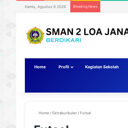
Kamis, Agustus 6 2026
Breaking News
Home
Profil
Kegiatan Sekolah
Switch skin
Home
/
Ektrakurikuler
/
Futsal