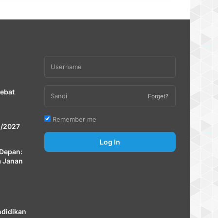
Debat
Forget?
Remember me
 /2027
Log In
Depan:
a Janan
ndidikan