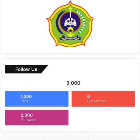
u
k
:
Follow Us
3,000
1,000
0
Fans
Subscribers
2,000
Followers