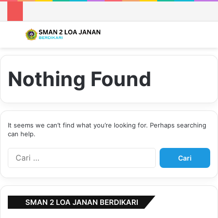
Menu
S
Nothing Found
It seems we can’t find what you’re looking for. Perhaps searching
can help.
C
a
r
i
u
SMAN 2 LOA JANAN BERDIKARI
n
t