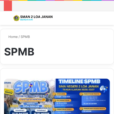
Menu
S
Home
/
SPMB
SPMB