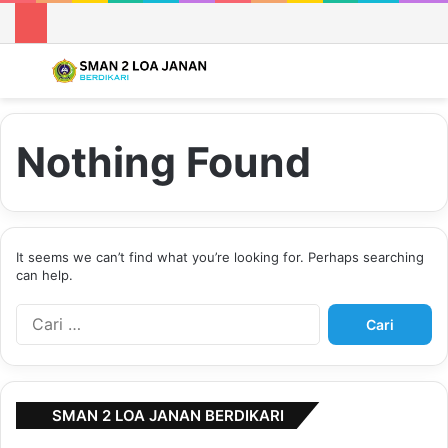
Menu
S
Nothing Found
It seems we can’t find what you’re looking for. Perhaps searching
can help.
C
a
r
i
u
SMAN 2 LOA JANAN BERDIKARI
n
t