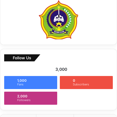
u
k
:
Follow Us
3,000
1,000
0
Fans
Subscribers
2,000
Followers