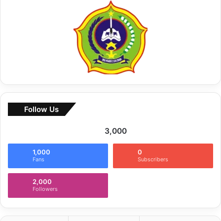
u
k
:
Follow Us
3,000
1,000
0
Fans
Subscribers
2,000
Followers