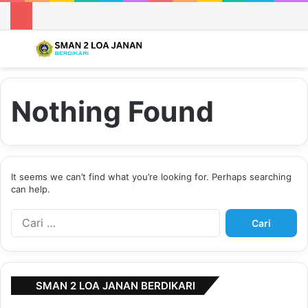
Menu
S
Nothing Found
It seems we can’t find what you’re looking for. Perhaps searching
can help.
C
a
r
i
u
SMAN 2 LOA JANAN BERDIKARI
n
t