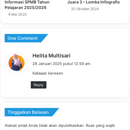
Informasi SPMB Tahun
Juara 3 – Lomba Infografis
Pelajaran 2025/2026
20 Oktober 2024
6 Mei 2025
One Comment
b
Helita Multisari
e
28 Januari 2025 pukul 12:59 am
r
Kaliaaan kereeen
k
a
Reply
t
a
:
Tinggalkan Balasan
Alamat email Anda tidak akan dipublikasikan.
Ruas yang wajib