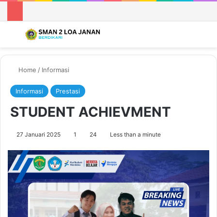
Menu
Se
Home
/
Informasi
Informasi
Prestasi
STUDENT ACHIEVMENT
27 Januari 2025
1
24
Less than a minute