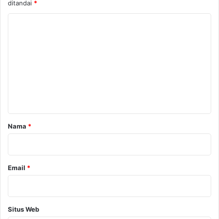
ditandai
*
K
o
m
e
n
t
a
r
Nama
*
*
Email
*
Situs Web