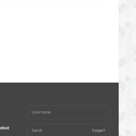
Debat
Forget?