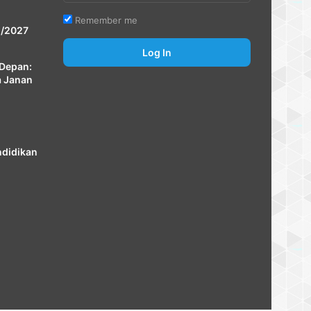
Remember me
 /2027
Log In
Depan:
a Janan
ndidikan