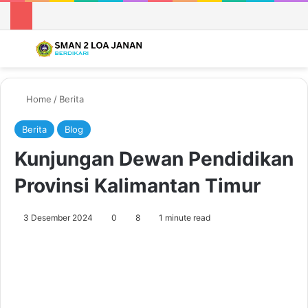
Menu
Se
Home
/
Berita
Berita
Blog
Kunjungan Dewan Pendidikan
Provinsi Kalimantan Timur
3 Desember 2024
0
8
1 minute read