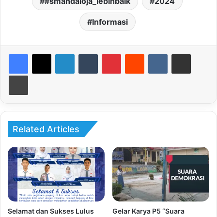
#smandaloja_lebihbaik
2024
Informasi
LinkedIn
Tumblr
Pinterest
Reddit
VKontakte
Share via Email
Print
Related Articles
Selamat dan Sukses Lulus
Gelar Karya P5 “Suara