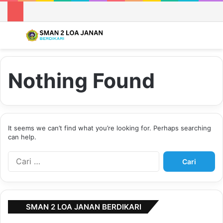
Menu
S
Nothing Found
It seems we can’t find what you’re looking for. Perhaps searching
can help.
C
a
r
i
u
SMAN 2 LOA JANAN BERDIKARI
n
t