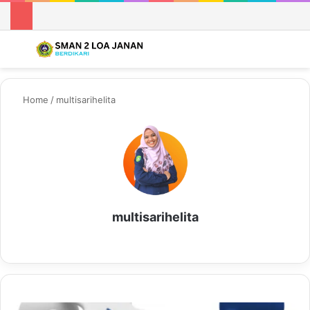
Menu
S
Home
/
multisarihelita
multisarihelita
We
bsi
te